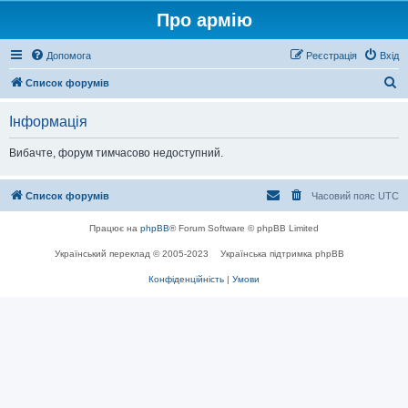
Про армію
Допомога
Реєстрація
Вхід
П
Список форумів
о
Інформація
ш
у
Вибачте, форум тимчасово недоступний.
к
Список форумів
Часовий пояс
UTC
Працює на
phpBB
® Forum Software © phpBB Limited
Український переклад © 2005-2023
Українська підтримка phpBB
Конфіденційність
|
Умови