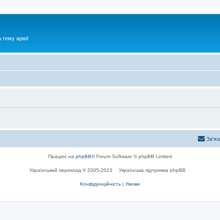
 тему армії
Зв'яз
Працює на
phpBB
® Forum Software © phpBB Limited
Український переклад © 2005-2023
Українська підтримка phpBB
Конфіденційність
|
Умови