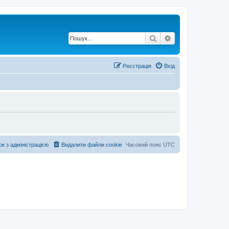
Пошук
Розширений по
Реєстрація
Вхід
ок з адміністрацією
Видалити файли cookie
Часовий пояс
UTC