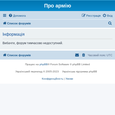
Про армію
Допомога
Реєстрація
Вхід
П
Список форумів
о
Інформація
ш
у
Вибачте, форум тимчасово недоступний.
к
Список форумів
Часовий пояс
UTC
Працює на
phpBB
® Forum Software © phpBB Limited
Український переклад © 2005-2023
Українська підтримка phpBB
Конфіденційність
|
Умови