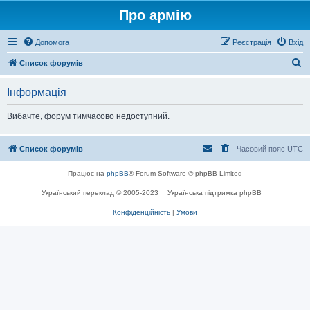
Про армію
Допомога
Реєстрація
Вхід
П
Список форумів
о
Інформація
ш
у
Вибачте, форум тимчасово недоступний.
к
Список форумів
Часовий пояс
UTC
Працює на
phpBB
® Forum Software © phpBB Limited
Український переклад © 2005-2023
Українська підтримка phpBB
Конфіденційність
|
Умови