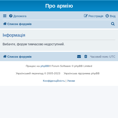
Про армію
Допомога
Реєстрація
Вхід
П
Список форумів
о
Інформація
ш
у
Вибачте, форум тимчасово недоступний.
к
Список форумів
Часовий пояс
UTC
Працює на
phpBB
® Forum Software © phpBB Limited
Український переклад © 2005-2023
Українська підтримка phpBB
Конфіденційність
|
Умови