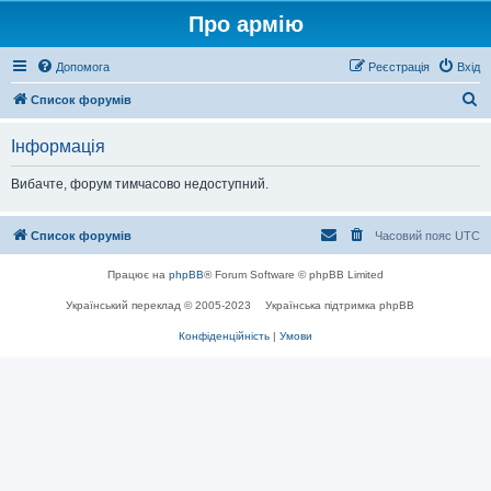
Про армію
Допомога
Реєстрація
Вхід
П
Список форумів
о
Інформація
ш
у
Вибачте, форум тимчасово недоступний.
к
Список форумів
Часовий пояс
UTC
Працює на
phpBB
® Forum Software © phpBB Limited
Український переклад © 2005-2023
Українська підтримка phpBB
Конфіденційність
|
Умови