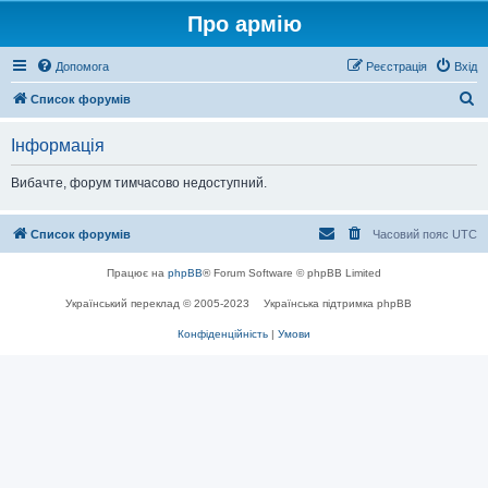
Про армію
Допомога
Реєстрація
Вхід
П
Список форумів
о
Інформація
ш
у
Вибачте, форум тимчасово недоступний.
к
Список форумів
Часовий пояс
UTC
Працює на
phpBB
® Forum Software © phpBB Limited
Український переклад © 2005-2023
Українська підтримка phpBB
Конфіденційність
|
Умови