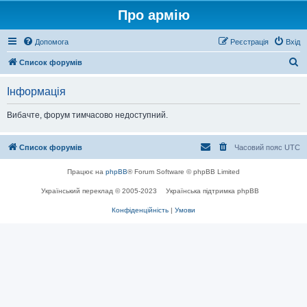
Про армію
Допомога
Реєстрація
Вхід
П
Список форумів
о
Інформація
ш
у
Вибачте, форум тимчасово недоступний.
к
Список форумів
Часовий пояс
UTC
Працює на
phpBB
® Forum Software © phpBB Limited
Український переклад © 2005-2023
Українська підтримка phpBB
Конфіденційність
|
Умови