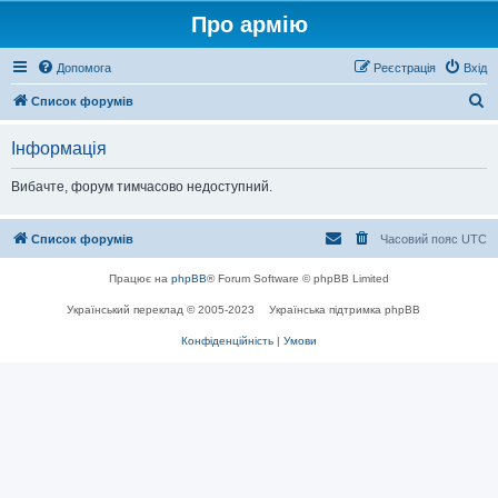
Про армію
Допомога
Реєстрація
Вхід
П
Список форумів
о
Інформація
ш
у
Вибачте, форум тимчасово недоступний.
к
Список форумів
Часовий пояс
UTC
Працює на
phpBB
® Forum Software © phpBB Limited
Український переклад © 2005-2023
Українська підтримка phpBB
Конфіденційність
|
Умови