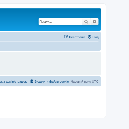
Пошук
Розширений по
Реєстрація
Вхід
ок з адміністрацією
Видалити файли cookie
Часовий пояс
UTC