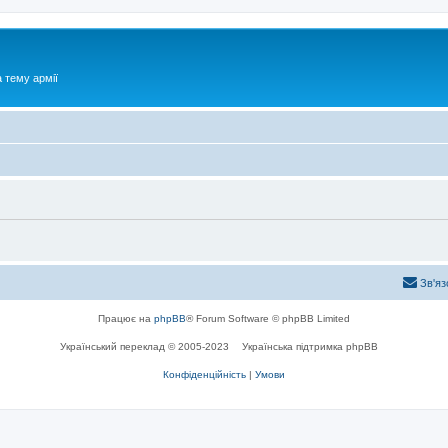
 тему армії
Зв'яз
Працює на
phpBB
® Forum Software © phpBB Limited
Український переклад © 2005-2023
Українська підтримка phpBB
Конфіденційність
|
Умови