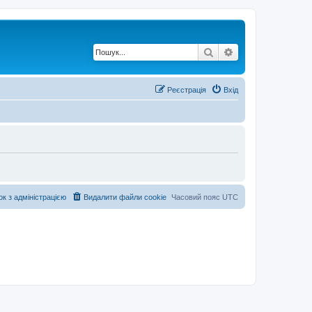
Пошук
Розширений по
Реєстрація
Вхід
ок з адміністрацією
Видалити файли cookie
Часовий пояс
UTC