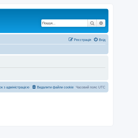
Пошук
Розширений по
Реєстрація
Вхід
ок з адміністрацією
Видалити файли cookie
Часовий пояс
UTC