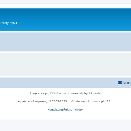
 тему армії
Зв'яз
Працює на
phpBB
® Forum Software © phpBB Limited
Український переклад © 2005-2023
Українська підтримка phpBB
Конфіденційність
|
Умови