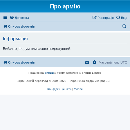
Про армію
Допомога
Реєстрація
Вхід
П
Список форумів
о
Інформація
ш
у
Вибачте, форум тимчасово недоступний.
к
Список форумів
Часовий пояс
UTC
Працює на
phpBB
® Forum Software © phpBB Limited
Український переклад © 2005-2023
Українська підтримка phpBB
Конфіденційність
|
Умови