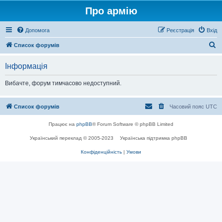
Про армію
Допомога
Реєстрація
Вхід
П
Список форумів
о
Інформація
ш
у
Вибачте, форум тимчасово недоступний.
к
Список форумів
Часовий пояс
UTC
Працює на
phpBB
® Forum Software © phpBB Limited
Український переклад © 2005-2023
Українська підтримка phpBB
Конфіденційність
|
Умови