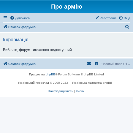
Про армію
Допомога
Реєстрація
Вхід
П
Список форумів
о
Інформація
ш
у
Вибачте, форум тимчасово недоступний.
к
Список форумів
Часовий пояс
UTC
Працює на
phpBB
® Forum Software © phpBB Limited
Український переклад © 2005-2023
Українська підтримка phpBB
Конфіденційність
|
Умови