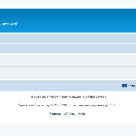
 тему армії
Зв'яз
Працює на
phpBB
® Forum Software © phpBB Limited
Український переклад © 2005-2023
Українська підтримка phpBB
Конфіденційність
|
Умови