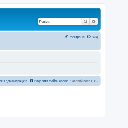
Пошук
Розширений по
Реєстрація
Вхід
ок з адміністрацією
Видалити файли cookie
Часовий пояс
UTC