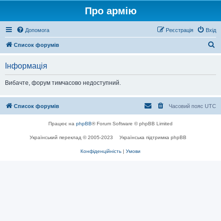
Про армію
Допомога
Реєстрація
Вхід
П
Список форумів
о
Інформація
ш
у
Вибачте, форум тимчасово недоступний.
к
Список форумів
Часовий пояс
UTC
Працює на
phpBB
® Forum Software © phpBB Limited
Український переклад © 2005-2023
Українська підтримка phpBB
Конфіденційність
|
Умови