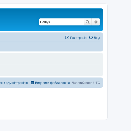
Пошук
Розширений по
Реєстрація
Вхід
ок з адміністрацією
Видалити файли cookie
Часовий пояс
UTC