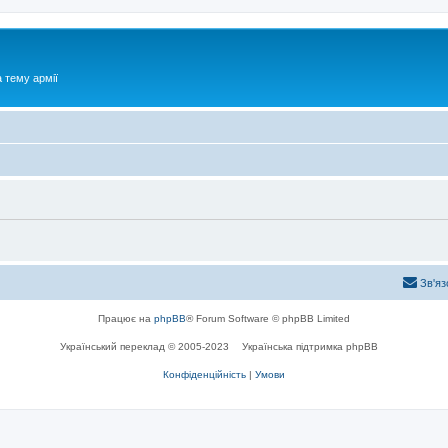
 тему армії
Зв'яз
Працює на
phpBB
® Forum Software © phpBB Limited
Український переклад © 2005-2023
Українська підтримка phpBB
Конфіденційність
|
Умови