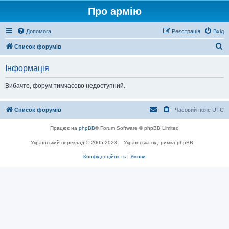
Про армію
Допомога
Реєстрація
Вхід
П
Список форумів
о
Інформація
ш
у
Вибачте, форум тимчасово недоступний.
к
Список форумів
Часовий пояс
UTC
Працює на
phpBB
® Forum Software © phpBB Limited
Український переклад © 2005-2023
Українська підтримка phpBB
Конфіденційність
|
Умови