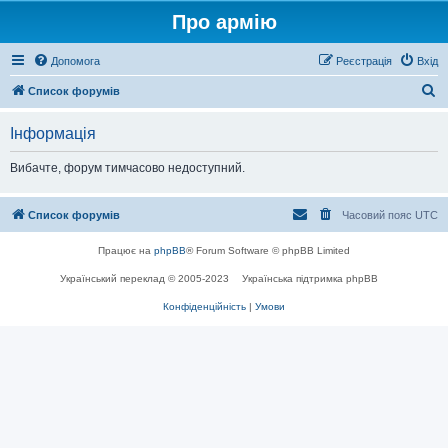
Про армію
Допомога
Реєстрація
Вхід
П
Список форумів
о
Інформація
ш
у
Вибачте, форум тимчасово недоступний.
к
Список форумів
Часовий пояс
UTC
Працює на
phpBB
® Forum Software © phpBB Limited
Український переклад © 2005-2023
Українська підтримка phpBB
Конфіденційність
|
Умови