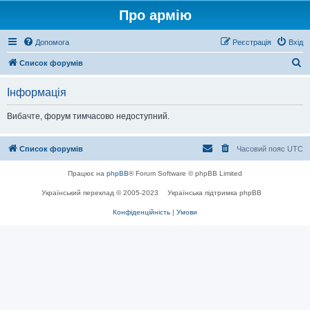
Про армію
Допомога
Реєстрація
Вхід
П
Список форумів
о
Інформація
ш
у
Вибачте, форум тимчасово недоступний.
к
Список форумів
Часовий пояс
UTC
Працює на
phpBB
® Forum Software © phpBB Limited
Український переклад © 2005-2023
Українська підтримка phpBB
Конфіденційність
|
Умови