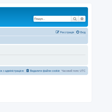
Пошук
Розширений по
Реєстрація
Вхід
ок з адміністрацією
Видалити файли cookie
Часовий пояс
UTC