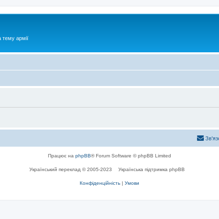
 тему армії
Зв'яз
Працює на
phpBB
® Forum Software © phpBB Limited
Український переклад © 2005-2023
Українська підтримка phpBB
Конфіденційність
|
Умови