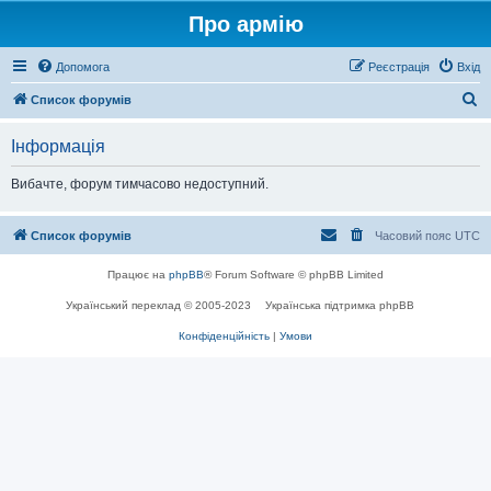
Про армію
Допомога
Реєстрація
Вхід
П
Список форумів
о
Інформація
ш
у
Вибачте, форум тимчасово недоступний.
к
Список форумів
Часовий пояс
UTC
Працює на
phpBB
® Forum Software © phpBB Limited
Український переклад © 2005-2023
Українська підтримка phpBB
Конфіденційність
|
Умови