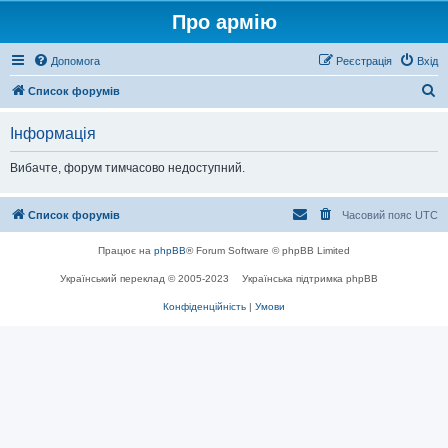
Про армію
Допомога
Реєстрація
Вхід
П
Список форумів
о
Інформація
ш
у
Вибачте, форум тимчасово недоступний.
к
Список форумів
Часовий пояс
UTC
Працює на
phpBB
® Forum Software © phpBB Limited
Український переклад © 2005-2023
Українська підтримка phpBB
Конфіденційність
|
Умови