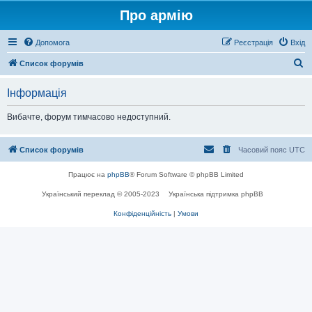
Про армію
Допомога
Реєстрація
Вхід
П
Список форумів
о
Інформація
ш
у
Вибачте, форум тимчасово недоступний.
к
Список форумів
Часовий пояс
UTC
Працює на
phpBB
® Forum Software © phpBB Limited
Український переклад © 2005-2023
Українська підтримка phpBB
Конфіденційність
|
Умови