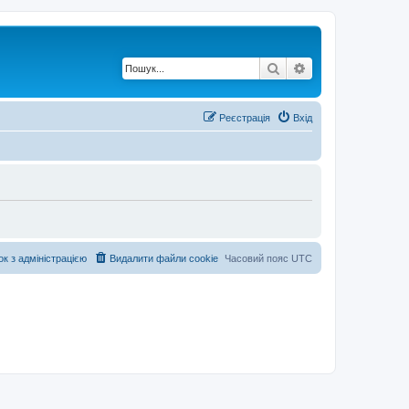
Пошук
Розширений по
Реєстрація
Вхід
ок з адміністрацією
Видалити файли cookie
Часовий пояс
UTC