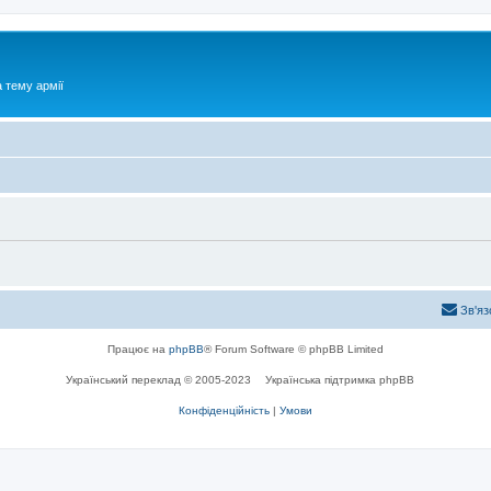
 тему армії
Зв'яз
Працює на
phpBB
® Forum Software © phpBB Limited
Український переклад © 2005-2023
Українська підтримка phpBB
Конфіденційність
|
Умови