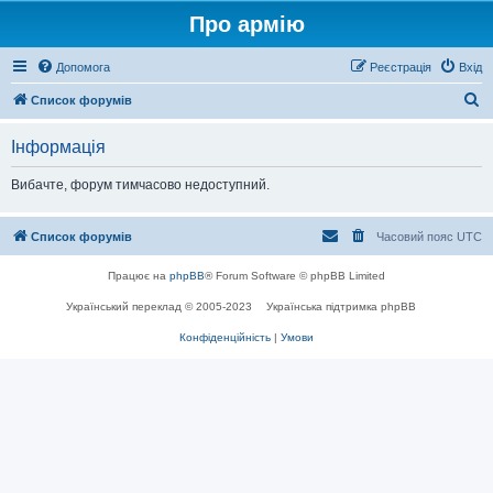
Про армію
Допомога
Реєстрація
Вхід
П
Список форумів
о
Інформація
ш
у
Вибачте, форум тимчасово недоступний.
к
Список форумів
Часовий пояс
UTC
Працює на
phpBB
® Forum Software © phpBB Limited
Український переклад © 2005-2023
Українська підтримка phpBB
Конфіденційність
|
Умови