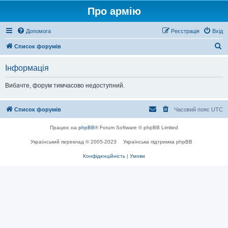
Про армію
Допомога
Реєстрація
Вхід
П
Список форумів
о
Інформація
ш
у
Вибачте, форум тимчасово недоступний.
к
Список форумів
Часовий пояс
UTC
Працює на
phpBB
® Forum Software © phpBB Limited
Український переклад © 2005-2023
Українська підтримка phpBB
Конфіденційність
|
Умови