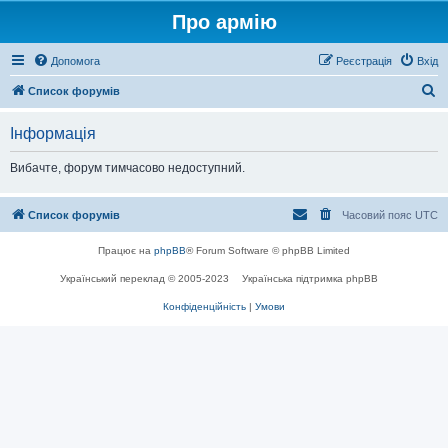
Про армію
Допомога
Реєстрація
Вхід
П
Список форумів
о
Інформація
ш
у
Вибачте, форум тимчасово недоступний.
к
Список форумів
Часовий пояс
UTC
Працює на
phpBB
® Forum Software © phpBB Limited
Український переклад © 2005-2023
Українська підтримка phpBB
Конфіденційність
|
Умови