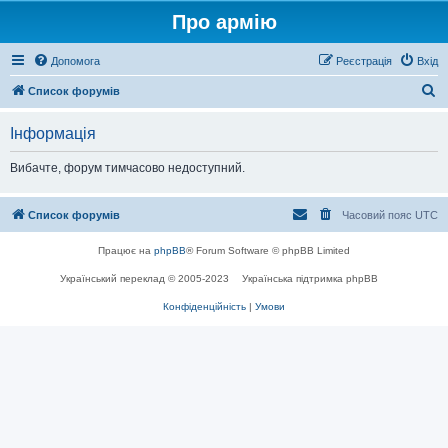
Про армію
Допомога
Реєстрація
Вхід
П
Список форумів
о
Інформація
ш
у
Вибачте, форум тимчасово недоступний.
к
Список форумів
Часовий пояс
UTC
Працює на
phpBB
® Forum Software © phpBB Limited
Український переклад © 2005-2023
Українська підтримка phpBB
Конфіденційність
|
Умови