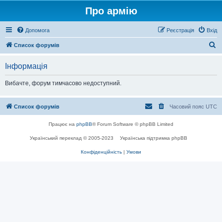
Про армію
Допомога
Реєстрація
Вхід
П
Список форумів
о
Інформація
ш
у
Вибачте, форум тимчасово недоступний.
к
Список форумів
Часовий пояс
UTC
Працює на
phpBB
® Forum Software © phpBB Limited
Український переклад © 2005-2023
Українська підтримка phpBB
Конфіденційність
|
Умови