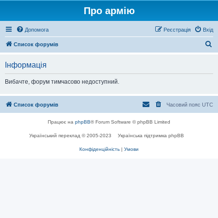
Про армію
Допомога
Реєстрація
Вхід
П
Список форумів
о
Інформація
ш
у
Вибачте, форум тимчасово недоступний.
к
Список форумів
Часовий пояс
UTC
Працює на
phpBB
® Forum Software © phpBB Limited
Український переклад © 2005-2023
Українська підтримка phpBB
Конфіденційність
|
Умови