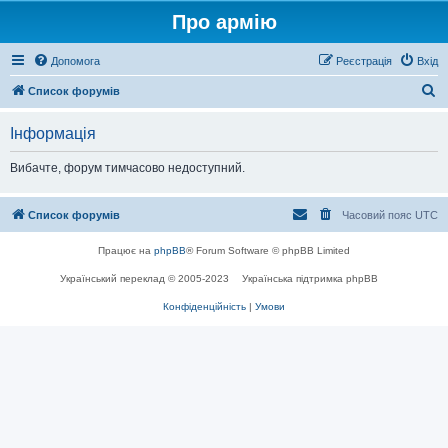
Про армію
Допомога
Реєстрація
Вхід
П
Список форумів
о
Інформація
ш
у
Вибачте, форум тимчасово недоступний.
к
Список форумів
Часовий пояс
UTC
Працює на
phpBB
® Forum Software © phpBB Limited
Український переклад © 2005-2023
Українська підтримка phpBB
Конфіденційність
|
Умови