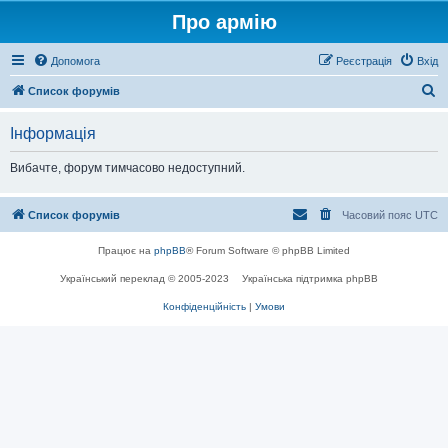
Про армію
Допомога
Реєстрація
Вхід
П
Список форумів
о
Інформація
ш
у
Вибачте, форум тимчасово недоступний.
к
Список форумів
Часовий пояс
UTC
Працює на
phpBB
® Forum Software © phpBB Limited
Український переклад © 2005-2023
Українська підтримка phpBB
Конфіденційність
|
Умови