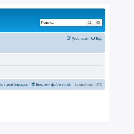
Пошук
Розширений по
Реєстрація
Вхід
ок з адміністрацією
Видалити файли cookie
Часовий пояс
UTC