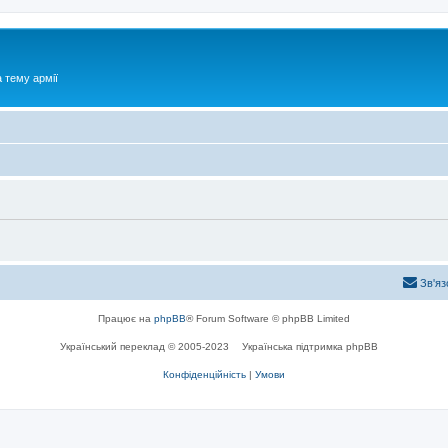
 тему армії
Зв'яз
Працює на
phpBB
® Forum Software © phpBB Limited
Український переклад © 2005-2023
Українська підтримка phpBB
Конфіденційність
|
Умови