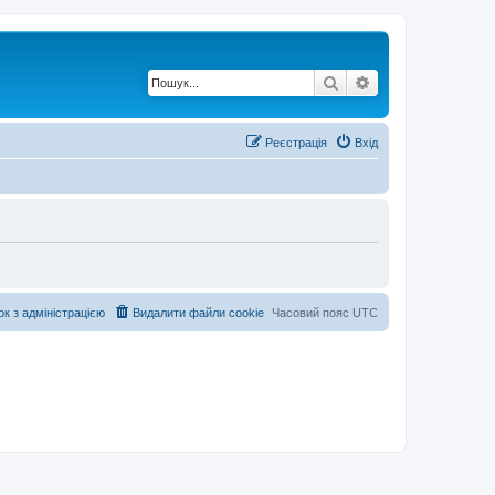
Пошук
Розширений по
Реєстрація
Вхід
ок з адміністрацією
Видалити файли cookie
Часовий пояс
UTC