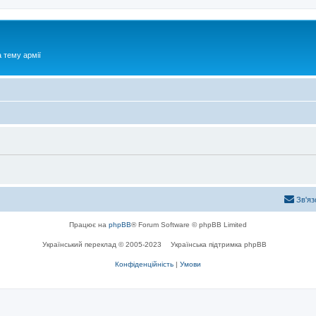
 тему армії
Зв'яз
Працює на
phpBB
® Forum Software © phpBB Limited
Український переклад © 2005-2023
Українська підтримка phpBB
Конфіденційність
|
Умови