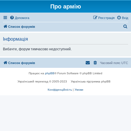
Про армію
Допомога
Реєстрація
Вхід
П
Список форумів
о
Інформація
ш
у
Вибачте, форум тимчасово недоступний.
к
Список форумів
Часовий пояс
UTC
Працює на
phpBB
® Forum Software © phpBB Limited
Український переклад © 2005-2023
Українська підтримка phpBB
Конфіденційність
|
Умови