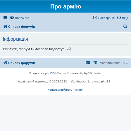
Про армію
Допомога
Реєстрація
Вхід
П
Список форумів
о
Інформація
ш
у
Вибачте, форум тимчасово недоступний.
к
Список форумів
Часовий пояс
UTC
Працює на
phpBB
® Forum Software © phpBB Limited
Український переклад © 2005-2023
Українська підтримка phpBB
Конфіденційність
|
Умови