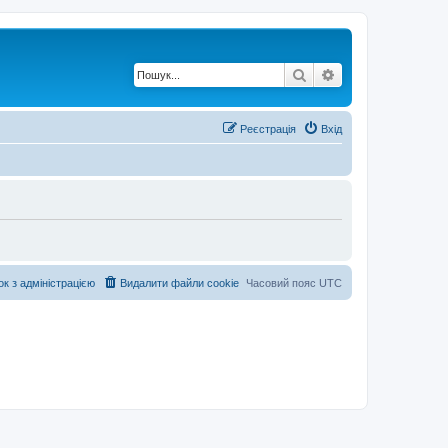
Пошук
Розширений по
Реєстрація
Вхід
ок з адміністрацією
Видалити файли cookie
Часовий пояс
UTC