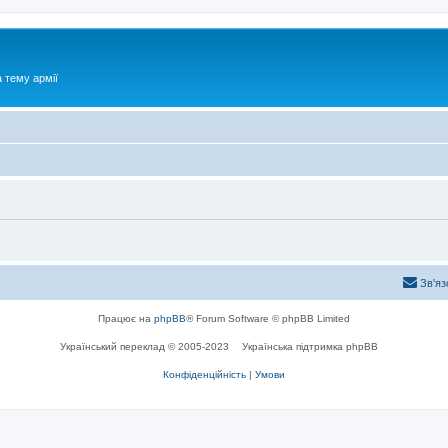
 тему армії
Зв'яз
Працює на
phpBB
® Forum Software © phpBB Limited
Український переклад © 2005-2023
Українська підтримка phpBB
Конфіденційність
|
Умови