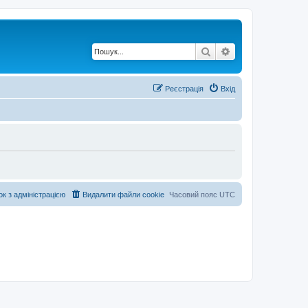
Пошук
Розширений по
Реєстрація
Вхід
ок з адміністрацією
Видалити файли cookie
Часовий пояс
UTC