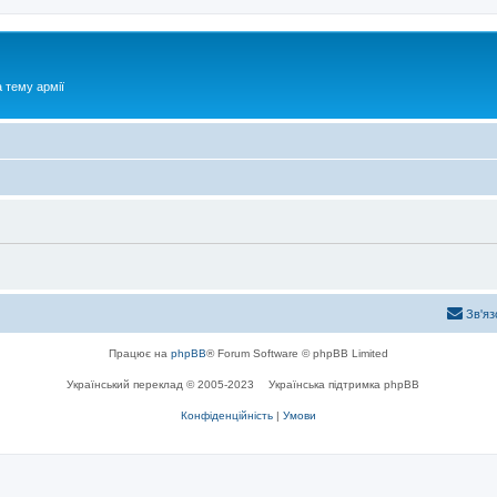
 тему армії
Зв'яз
Працює на
phpBB
® Forum Software © phpBB Limited
Український переклад © 2005-2023
Українська підтримка phpBB
Конфіденційність
|
Умови