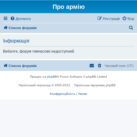
Про армію
Допомога
Реєстрація
Вхід
П
Список форумів
о
Інформація
ш
у
Вибачте, форум тимчасово недоступний.
к
Список форумів
Часовий пояс
UTC
Працює на
phpBB
® Forum Software © phpBB Limited
Український переклад © 2005-2023
Українська підтримка phpBB
Конфіденційність
|
Умови