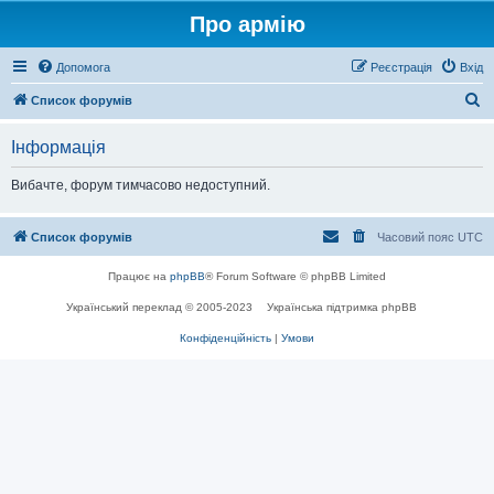
Про армію
Допомога
Реєстрація
Вхід
П
Список форумів
о
Інформація
ш
у
Вибачте, форум тимчасово недоступний.
к
Список форумів
Часовий пояс
UTC
Працює на
phpBB
® Forum Software © phpBB Limited
Український переклад © 2005-2023
Українська підтримка phpBB
Конфіденційність
|
Умови