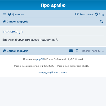
Про армію
Допомога
Реєстрація
Вхід
П
Список форумів
о
Інформація
ш
у
Вибачте, форум тимчасово недоступний.
к
Список форумів
Часовий пояс
UTC
Працює на
phpBB
® Forum Software © phpBB Limited
Український переклад © 2005-2023
Українська підтримка phpBB
Конфіденційність
|
Умови