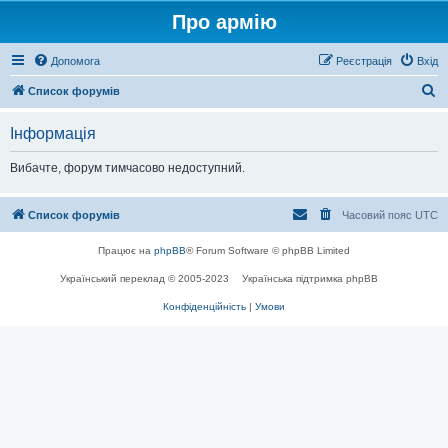
Про армію
Допомога
Реєстрація
Вхід
П
Список форумів
о
Інформація
ш
у
Вибачте, форум тимчасово недоступний.
к
Список форумів
Часовий пояс
UTC
Працює на
phpBB
® Forum Software © phpBB Limited
Український переклад © 2005-2023
Українська підтримка phpBB
Конфіденційність
|
Умови