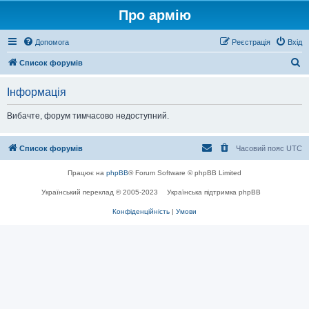
Про армію
Допомога
Реєстрація
Вхід
П
Список форумів
о
Інформація
ш
у
Вибачте, форум тимчасово недоступний.
к
Список форумів
Часовий пояс
UTC
Працює на
phpBB
® Forum Software © phpBB Limited
Український переклад © 2005-2023
Українська підтримка phpBB
Конфіденційність
|
Умови