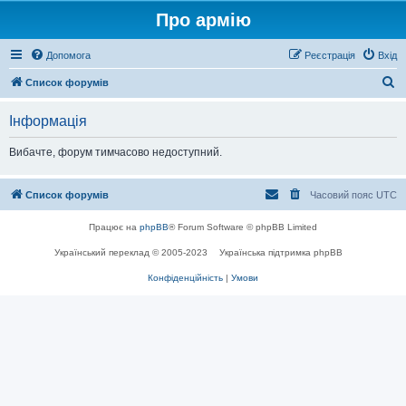
Про армію
Допомога
Реєстрація
Вхід
П
Список форумів
о
Інформація
ш
у
Вибачте, форум тимчасово недоступний.
к
Список форумів
Часовий пояс
UTC
Працює на
phpBB
® Forum Software © phpBB Limited
Український переклад © 2005-2023
Українська підтримка phpBB
Конфіденційність
|
Умови