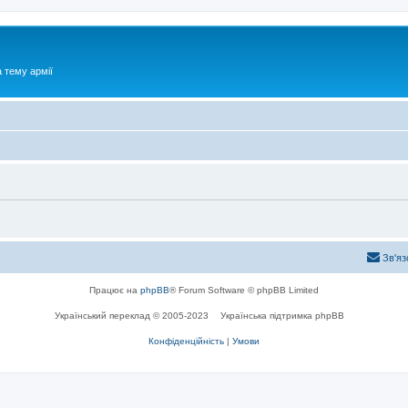
 тему армії
Зв'яз
Працює на
phpBB
® Forum Software © phpBB Limited
Український переклад © 2005-2023
Українська підтримка phpBB
Конфіденційність
|
Умови