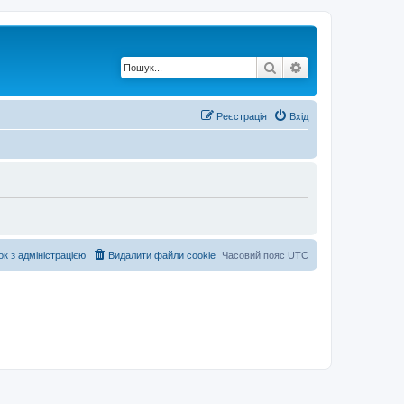
Пошук
Розширений по
Реєстрація
Вхід
ок з адміністрацією
Видалити файли cookie
Часовий пояс
UTC