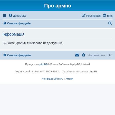
Про армію
Допомога
Реєстрація
Вхід
П
Список форумів
о
Інформація
ш
у
Вибачте, форум тимчасово недоступний.
к
Список форумів
Часовий пояс
UTC
Працює на
phpBB
® Forum Software © phpBB Limited
Український переклад © 2005-2023
Українська підтримка phpBB
Конфіденційність
|
Умови