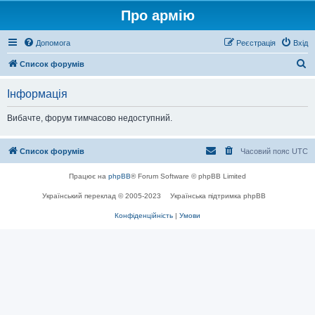
Про армію
Допомога
Реєстрація
Вхід
П
Список форумів
о
Інформація
ш
у
Вибачте, форум тимчасово недоступний.
к
Список форумів
Часовий пояс
UTC
Працює на
phpBB
® Forum Software © phpBB Limited
Український переклад © 2005-2023
Українська підтримка phpBB
Конфіденційність
|
Умови