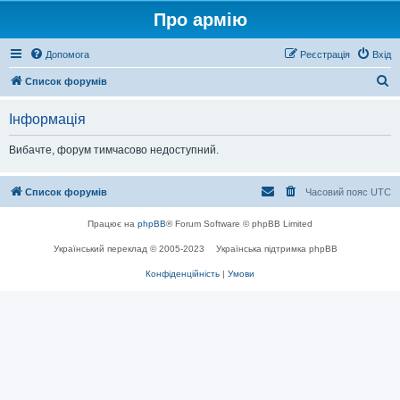
Про армію
Допомога
Реєстрація
Вхід
П
Список форумів
о
Інформація
ш
у
Вибачте, форум тимчасово недоступний.
к
Список форумів
Часовий пояс
UTC
Працює на
phpBB
® Forum Software © phpBB Limited
Український переклад © 2005-2023
Українська підтримка phpBB
Конфіденційність
|
Умови